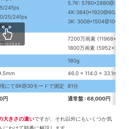
5.7K: 5760*2880@30/25
5/24fps
4K:3840*1920@60/50/30
/25/24fps
3K: 3008*1504@100fps
0fps
7200万画素 (11968×5984
1)
クロールできます
1800万画素 (5952×2976)
180g
9.5mm
46.0 x 114.0 x 33.1mm
環境にて6K@30モードで測定
81分
00円
通常盤 : 68,000円
の大きさの違い
ですが、それ以外にもいくつか気
トにわけて順番に解説します。