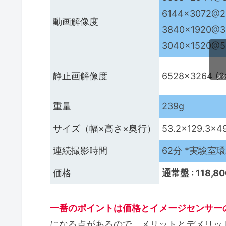
6144×3072@2
動画解像度
3840×1920@30
3040×1520@5
静止画解像度
6528×3264 (2:
ス
重量
239g
サイズ（幅×高さ×奥行）
53.2×129.3×4
連続撮影時間
62分 *実験室
価格
通常盤 : 118,8
一番のポイントは価格とイメージセンサー
になる点があるので、メリットとデメリッ