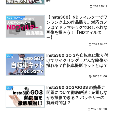
2024.10.11
【Insta360】NDフィルターでワ
ACE PRO/ACE
ンランク上の作品撮り。対応カメ
ラは？ドラマチックでおしゃれな
画像を撮ろう！【NDフィルタ
ー】
2024.04.17
Insta360 GO 3を自転車に取り付
GO3
けてサイクリング！どんな映像が
撮れる？自転車撮影キットとは？
2023.11.06
Insta360 GO3/GO3S の熱暴走
GO3
問題について徹底解説！充電しな
がら撮影できる？ バッテリーの
持続時間は？
2023.08.30