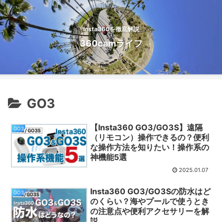
Insta360を徹底解説
360camライフ
GO3
【Insta360 GO3/GO3S】遠隔
GO3
（リモコン）操作できるの？便利
な操作方法を知りたい！操作系の
神機能5選
2025.01.07
Insta360 GO3/GO3Sの防水はど
GO3
のくらい？海やプールで使うとき
の注意点や便利アクセサリーを解
説