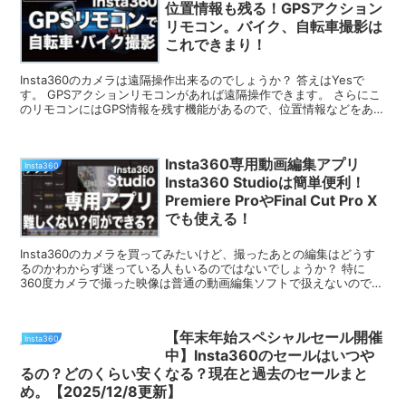
位置情報も残る！GPSアクション
リモコン。バイク、自転車撮影は
これできまり！
Insta360のカメラは遠隔操作出来るのでしょうか？ 答えはYesで
す。 GPSアクションリモコンがあれば遠隔操作できます。 さらにこ
のリモコンにはGPS情報を残す機能があるので、位置情報などをあと
で表示することもでき...
Insta360専用動画編集アプリ
Insta360
Insta360 Studioは簡単便利！
Premiere ProやFinal Cut Pro X
でも使える！
Insta360のカメラを買ってみたいけど、撮ったあとの編集はどうす
るのかわからず迷っている人もいるのではないでしょうか？ 特に
360度カメラで撮った映像は普通の動画編集ソフトで扱えないので迷
うと思います。 Insta360に...
【年末年始スペシャルセール開催
Insta360
中】Insta360のセールはいつや
るの？どのくらい安くなる？現在と過去のセールまと
め。【2025/12/8更新】