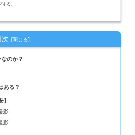
グする。
目次
メラなのか？
はある？
安】
撮影
撮影