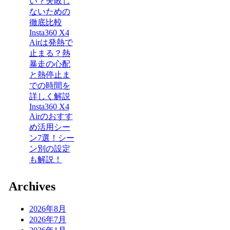
い？失敗し
ないための
徹底比較
Insta360 X4
Airは発熱で
止まる？熱
暴走の心配
と熱停止ま
での時間を
詳しく解説
Insta360 X4
Airのおすす
め活用シー
ン7選！シー
ン別の設定
も解説！
Archives
2026年8月
2026年7月