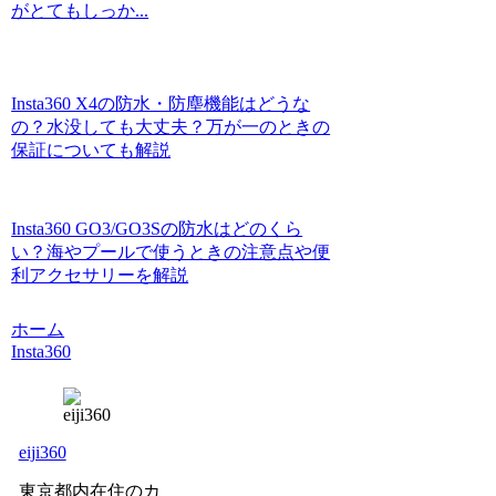
がとてもしっか...
Insta360 X4の防水・防塵機能はどうな
の？水没しても大丈夫？万が一のときの
保証についても解説
Insta360 GO3/GO3Sの防水はどのくら
い？海やプールで使うときの注意点や便
利アクセサリーを解説
ホーム
Insta360
eiji360
東京都内在住のカ