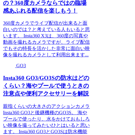
の？360度カメラならではの臨場
感あふれる配信を楽しもう！
360度カメラでライブ配信が出来ると面
白いのでは？と考えている人もいると思
います。 Insta360 X3は、360度の写真や
動画を撮れるカメラですが、ライブ配信
でもその特長を活かした非常に面白い映
像を撮れるカメラとして利用出来ます...
GO3
Insta360 GO3/GO3Sの防水はどの
くらい？海やプールで使うときの
注意点や便利アクセサリーを解説
親指くらいの大きさのアクションカメラ
Insta360 GO3と後継機種のGO3S。 海や
プールで使ったり、水をかけておもしろ
い映像を撮ってみたいひとはいると思い
ます。 Insta360 GO3とGO3Sは防水機能