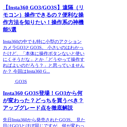
【Insta360 GO3/GO3S】遠隔（リ
モコン）操作できるの？便利な操
作方法を知りたい！操作系の神機
能5選
Insta360の中でも特に小型のアクション
カメラGO3とGO3S。 小さいのはわかっ
たけど、「本体に操作ボタンないと使い
にくそうだな」とか「どうやって操作す
ればよいのだろう？」と思っていません
か？ 今回はInsta360 G...
GO3S
Insta360 GO3S登場！GO3から何
が変わった？どっちを買うべき？
アップグレード点を徹底解説
先日Insta360から発売されたGO3S。 見た
目はGO3とほぼ同じですが、何が変わっ