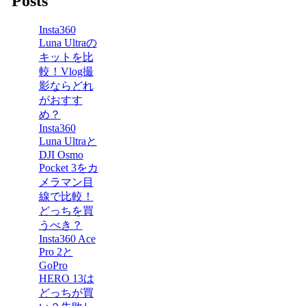
Posts
Insta360
Luna Ultraの
キットを比
較！Vlog撮
影ならどれ
がおすす
め？
Insta360
Luna Ultraと
DJI Osmo
Pocket 3をカ
メラマン目
線で比較！
どっちを買
うべき？
Insta360 Ace
Pro 2と
GoPro
HERO 13は
どっちが買