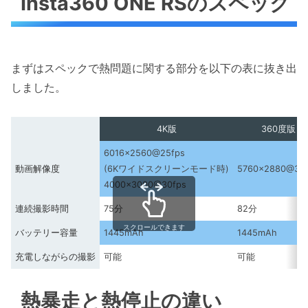
Insta360 ONE RSのスペック
まずはスペックで熱問題に関する部分を以下の表に抜き出
しました。
4K版
360度版
6016×2560@25fps
動画解像度
(6Kワイドスクリーンモード時)
5760×2880@30
4000×3000@30fps
連続撮影時間
75分
82分
スクロールできます
バッテリー容量
1445mAh
1445mAh
充電しながらの撮影
可能
可能
熱暴走と熱停止の違い