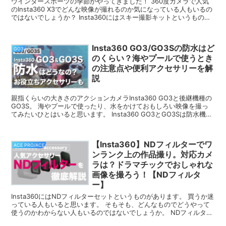
ウインタースポーツの季節がやってきました！ 360度カメラで人気
のInsta360 X3でどんな映像が撮れるのか気になっている人もいるの
ではないでしょうか？ Insta360にはスキー撮影キットというものが
あります。 名...
Insta360 GO3/GO3Sの防水はど
GO3
のくらい？海やプールで使うとき
の注意点や便利アクセサリーを解
説
親指くらいの大きさのアクションカメラInsta360 GO3と後継機種の
GO3S。 海やプールで使ったり、水をかけておもしろい映像を撮っ
てみたいひとはいると思います。 Insta360 GO3とGO3Sは防水機能
がとてもしっか...
【Insta360】NDフィルターでワ
ACE PRO/ACE
ンランク上の作品撮り。対応カメ
ラは？ドラマチックでおしゃれな
画像を撮ろう！【NDフィルタ
ー】
Insta360にはNDフィルターセットというものがあります。 買うか迷
っている人もいると思います。 そもそも、どんなものでどうやって
使うのかわからない人もいるのではないでしょうか。 NDフィルター
はレンズに入る光を減ら...